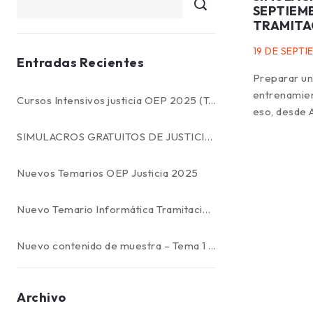
SEPTIEMB
TRAMITA
19 DE SEPTI
Entradas Recientes
Preparar un
entrenamien
Cursos Intensivos justicia OEP 2025 (Tramitación, auxilio y gestión) — AlbaJusticia (en colaboración con Academia Albacer)
eso, desde 
SIMULACROS GRATUITOS DE JUSTICIA EN SEPTIEMBRE 2025: AUXILIO JUDICIAL, TRAMITACIÓN PROCESAL y GESTIÓN PROCESAL
Nuevos Temarios OEP Justicia 2025
Nuevo Temario Informática Tramitación Procesal – Temas 32 a 37
Nuevo contenido de muestra – Tema 1 completo
Archivo